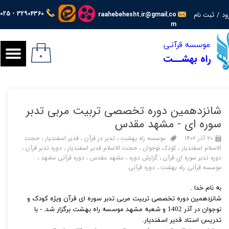
025 - 32904360
ود
/
ثبت نام
raahebehesht.ir@gmail.co
حساب کاربری من
m
​​​​موسسه قرآنـی
تغییر گذر واژه
۰
راه بهشــت
سفارشات
خروج از حساب کاربری
شانزدهمین دوره تخصصی تربیت مربی تدبر
سوره ای - مشهد مقدس
۲۰ آذر ۱۴۰۲
موسسه راه بهشت
،
تدبر در قرآن
،
قدیر اسفندیار
،
حجت
الاسلام اسفندیار
،
کودک نوجوان
،
حجت الاسلام قدیر اسفندیار
،
دوره تدبر قرآن
،
دوره تدبر سوره ای قرآن
،
گزارش دوره
،
مشهد مقدس
،
دوره قرآنی مشهد
،
موسسه قرآنی راه بهشت
،
دوره قرآنی
به نام خدا .
شانزدهمین دوره تخصصی تربیت مربی تدبر سوره ای قرآن ویژه کودک و
نوجوان در آذر 1402 و شعبه مشهد موسسه راه بهشت برگزار شد. - با
تدریس استاد قدیر اسفندیار.