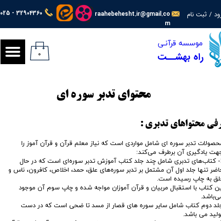
025 - 32904360
ود
/
ثبت نام
raahebehesht.ir@gmail.co
حساب کاربری من
m
​​​​موسسه قرآنـی
تغییر گذر واژه
۰
راه بهشــت
سفارشات
خروج از حساب کاربری
محتوای تدبر سوره ای
فی محتواهای تدبری :
حصولات ​تدبر سوره ای شامل مواردی است که نیاز معلم قرآن و قرآن آموز را
هت یادگیری آن برطرف می‌کند:
1- کتاب‌های تدبری شامل چند جلد کتاب آموزش تدبر سوره‌ای است که در حال
اضر تنها جلد اول آن مشتمل بر تدبر سوره‌های علق، حمد، اخلاص، کافرون، ناس و
لق به چاپ رسیده است.
ین کتاب با استقبال مربیان و قرآن آموزان مواجه شده و چاپ سوم آن موجود
ی‌باشد.
لد دوم کتاب شامل سایر سوره های قصار از مسد تا ضحی است که در دست
ولید می باشد.