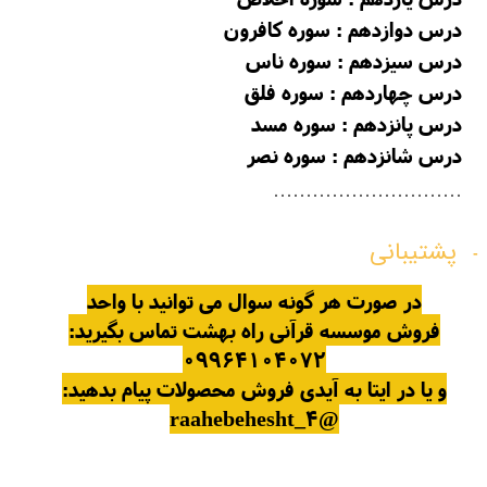
درس دوازدهم : سوره کافرون
درس سیزدهم : سوره ناس
درس چهاردهم : سوره فلق
درس پانزدهم : سوره مسد
درس شانزدهم : سوره نصر
.............................
پشتیبانی
در صورت هر گونه سوال می توانید با واحد
فروش موسسه قرآنی راه بهشت تماس بگیرید:
09964104072
و یا در ایتا به آیدی فروش محصولات پیام بدهید:
@raahebehesht_4