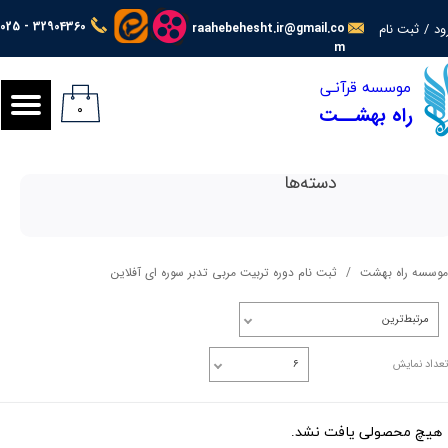
025 - 32904360
ود
/
ثبت نام
raahebehesht.ir@gmail.co
حساب کاربری من
m
​​​​موسسه قرآنـی
تغییر گذر واژه
۰
راه بهشــت
سفارشات
دسته‌ها
خروج از حساب کاربری
وسسه راه بهشت
ثبت نام دوره تربیت مربی تدبر سوره ای آفلاین
مرتبط‌ترین
عداد نمایش
۶
هیچ محصولی یافت نشد.