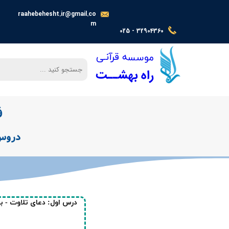
raahebehesht.ir@gmail.co
m
025 - 32904360
​​​​موسسه قرآنـی
راه بهشــت
ف
دروس 
درس اول: دعای تلاوت - بخش ​​​