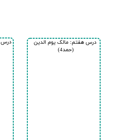
درس ه
درس هفتم: مالک یوم الدین
(حمد4)​​​​​​​