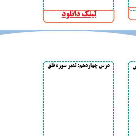
لینک دانلود
درس چهاردهم: تدبر سوره فلق
س