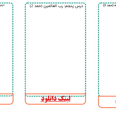
درس 
(حمد 1)
درس پنجم: رب العالمین (حمد 2)
لینک دانلود