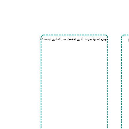
درس دهم: صراط الذین انعمت ... الضالین (حمد 7)