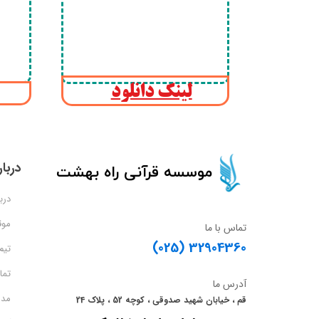
لینک دانلود
دربار
​​​​موسسه قرآنی راه بهشت​​​​​​​
دربا
موق
تماس با ما
(025) 32904360
تیم
تما
آدرس ما
مدر
قم ، خیابان شهید صدوقی ، کوچه 52 ، پلاک 24