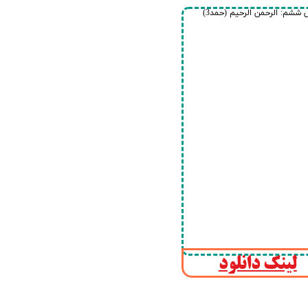
ششم: الرحمن الرحیم (حمد3)
لینک دانلود