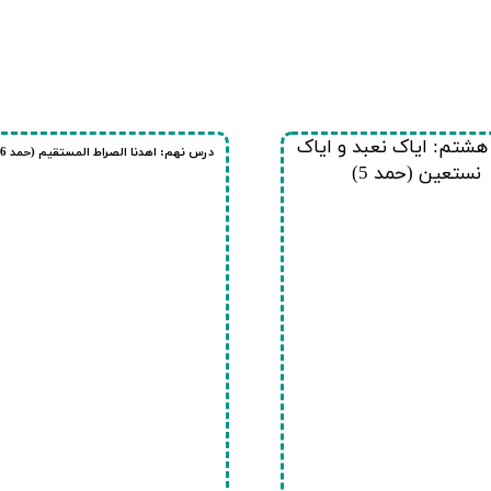
شتم: ایاک نعبد و ایاک
درس نهم: اهدنا الصراط المستقیم (حمد 6)
نستعین (حمد 5)​​​​​​​