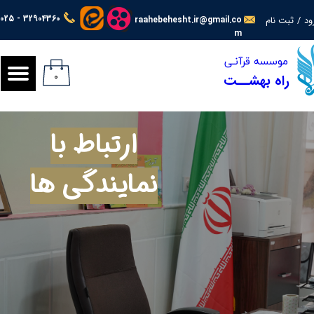
025 - 32904360
ود
/
ثبت نام
raahebehesht.ir@gmail.co
حساب کاربری من
m
​​​​موسسه قرآنـی
تغییر گذر واژه
۰
راه بهشــت
سفارشات
خروج از حساب کاربری
ارتباط با
نمایندگی ها