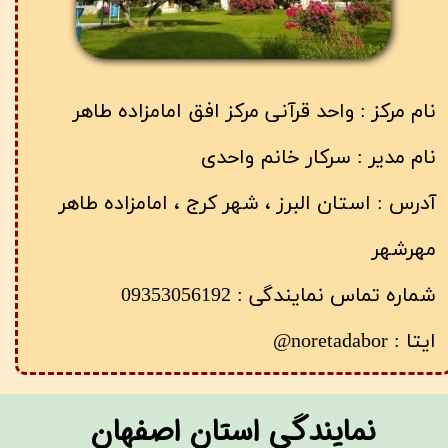
نام مرکز : واحد قرآنی مرکز افق امامزاده طاهر
نام مدیر : سرکار خانم واحدی
آدرس : استان البرز ، شهر کرج ، امامزاده طاهر
مهرشهر
شماره تماس نمایندگی : 09353056192
ایتا : noretadabor@
​نمایندگی استان اصفهان